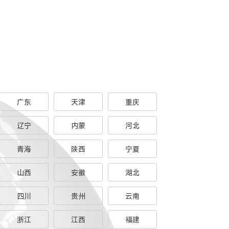
广东
天津
重庆
辽宁
内蒙
河北
青海
陕西
宁夏
山西
安徽
湖北
四川
贵州
云南
浙江
江西
福建