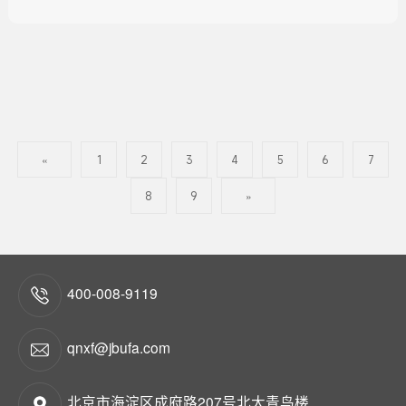
«
1
2
3
4
5
6
7
8
9
»
400-008-9119
qnxf@jbufa.com
北京市海淀区成府路207号北大青鸟楼