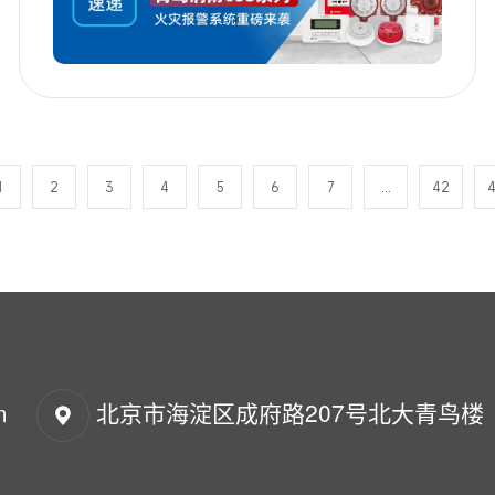
1
2
3
4
5
6
7
...
42
m
北京市海淀区成府路207号北大青鸟楼