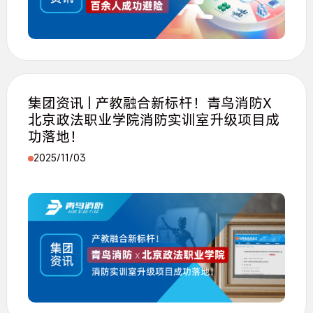
集团资讯 | 产教融合新标杆！青鸟消防X
北京政法职业学院消防实训室升级项目成
功落地！
2025/11/03