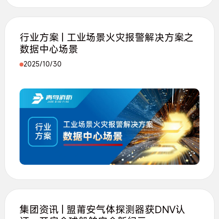
行业方案 | 工业场景火灾报警解决方案之
数据中心场景
2025/10/30
集团资讯 | 盟莆安气体探测器获DNV认