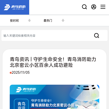
按时间
最热门
青鸟资讯 | 守护生命安全！青鸟消防助力
北京密云小区百余人成功避险
2025/11/05