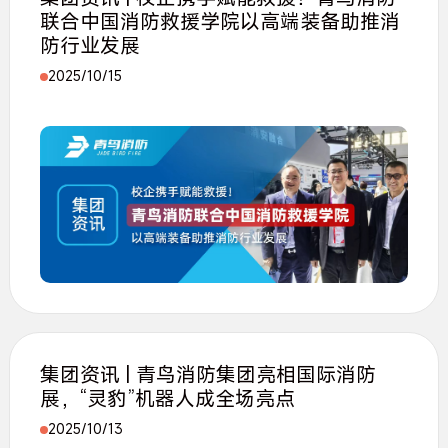
联合中国消防救援学院以高端装备助推消
防行业发展
2025/10/15
集团资讯 | 青鸟消防集团亮相国际消防
展，“灵豹”机器人成全场亮点
2025/10/13