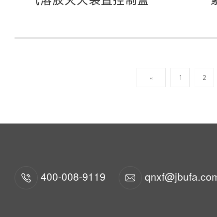
«
1
2
400-008-9119
qnxf@jbufa.co