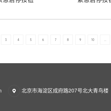
3
4
5
6
7
8
9
10
...
m
北京市海淀区成府路207号北大青鸟楼