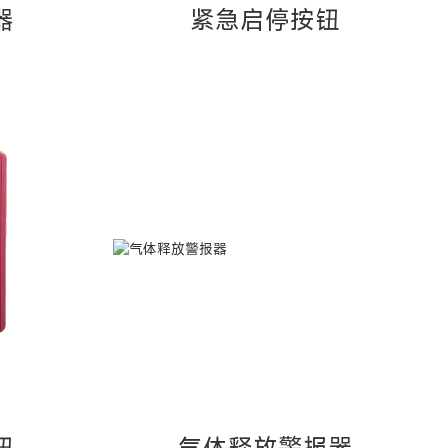
器
紧急启停按钮
钮
气体释放警报器