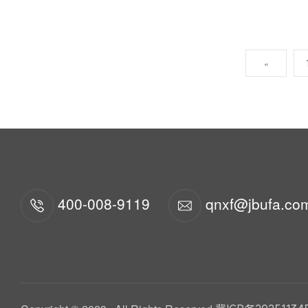
«
400-008-9119
qnxf@jbufa.co