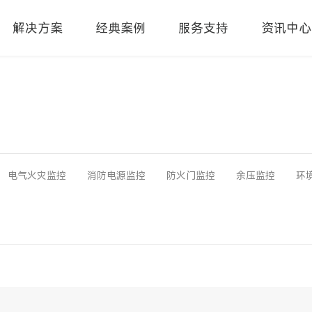
解决方案
经典案例
服务支持
资讯中心
电气火灾监控
消防电源监控
防火门监控
余压监控
环