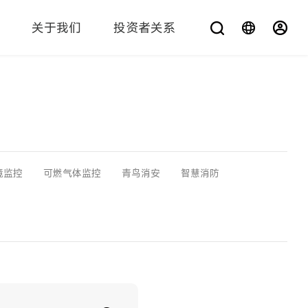
关于我们
投资者关系
您在找什么？
境监控
可燃气体监控
青鸟消安
智慧消防