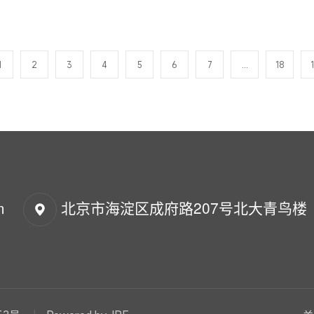
1
2
3
4
5
6
7
...
18
m
北京市海淀区成府路207号北大青鸟楼